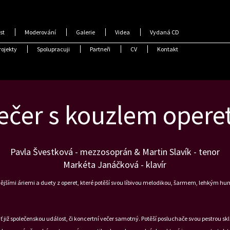
st
Moderování
Galerie
Videa
Vydaná CD
rojekty
Spolupracuji
Partneři
CV
Kontakt
ečer s kouzlem opere
Pavla Švestková - mezzosoprán & Martin Slavík - tenor
Markéta Janáčková - klavír
snějšími áriemi a duety z operet, které potěší svou líbivou melodikou, šarmem, lehkým 
ť již společenskou událost, či koncertní večer samotný. Potěší posluchače svou pestrou 