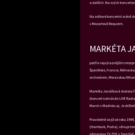
a dalších. Na svých koncerte
Na světové koncertní scéně d
v Mozartově Requiem.
MARKÉTA JA
patří k nejvýraznějším interp
Španělsko, Francie, Německo,
orchestrem, Moravskou filhar
Markéta Janáčková dostala ř
(koncert nahráván LIVE Radio 
March v Madridu aj. Je držit
Pravidelně se již od roku 19
(Hamburk, Praha), věnuje tem
německou TV ZDF v Terezíně. 