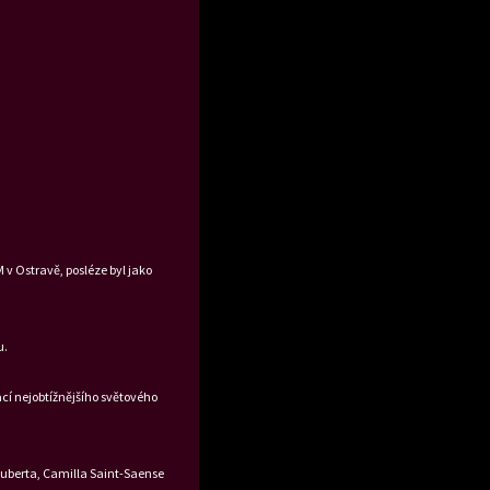
 v Ostravě, posléze byl jako
u.
ací nejobtížnějšího světového
Schuberta, Camilla Saint-Saense