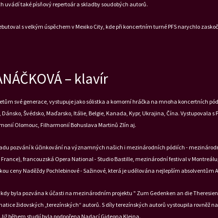
ch uvádí také písňový repertoár a skladby soudobých autorů.
ebutoval s velkým úspěchem v Mexiko City, kde při koncertním turné PFS narychlo zaskoč
NÁČKOVÁ – klavír
retům své generace, vystupuje jako sólistka a komorní hráčka na mnoha koncertních pódií
 Dánsko, Švédsko, Maďarsko, Itálie, Belgie, Kanada, Kypr, Ukrajina, Čína. Vystupovala
monií Olomouc, Filharmonií Bohuslava Martinů Zlín aj.
adu pozvání k účinkování na významných našich i mezinárodních pódiích - mezinárodn
France), francouzská Opera National - Studio Bastille, mezinárodní festival v Montreál
elkou ceny Naděždy Pochlebinové - Sažinové, která je udělována nejlepším absolventům A
99, kdy byla pozvána k účasti na mezinárodním projektu " Zum Gedenken an die Theresi
atice židovských „terezínských“ autorů. S díly terezínských autorů vystoupila rovněž
Již během studií byla podpořena Nadací Gideona Kleina.