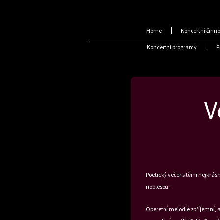
Home
Koncertní činno
Koncertní programy
P
V
Poetický večer s těmi nejkrá
noblesou.
Operetní melodie zpříjemní, a