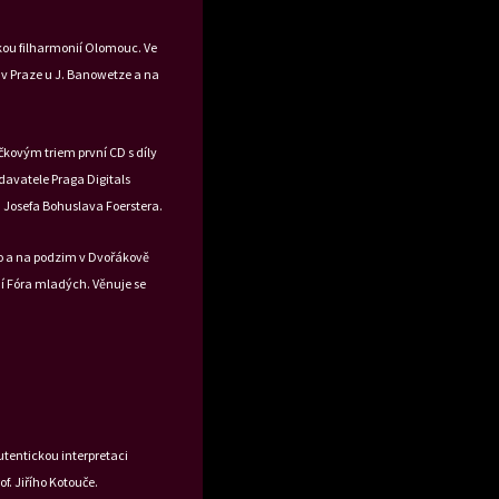
kou filharmonií Olomouc. Ve
 v Praze u J. Banowetze a na
čkovým triem první CD s díly
davatele Praga Digitals
a Josefa Bohuslava Foerstera.
ro a na podzim v Dvořákově
ní Fóra mladých. Věnuje se
utentickou interpretaci
f. Jiřího Kotouče.